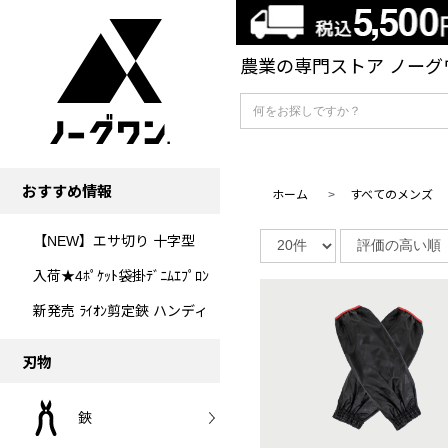
農業の専門ストア ノーグワ
おすすめ情報
ホーム
>
すべてのメンズ
【NEW】エサ切り 十字型
入荷★4ﾎﾟｹｯﾄ袋掛ﾃﾞﾆﾑｴﾌﾟﾛﾝ
新発売 ﾗｲｵﾝ剪定鋏 ハンディ
刃物
鋏