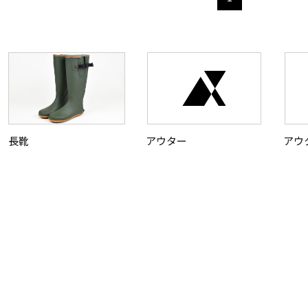
長靴
アウター
アウ