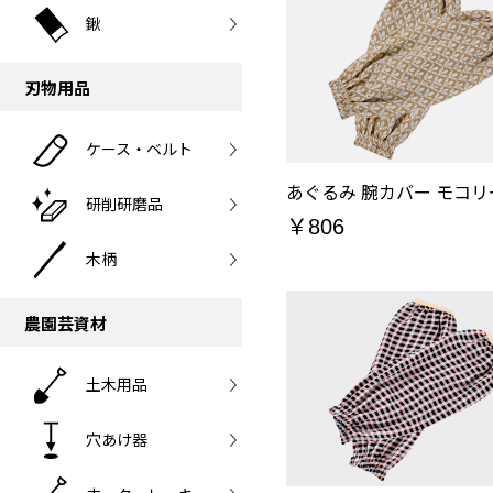
鍬
刃物用品
ケース・ベルト
研削研磨品
￥806
木柄
農園芸資材
土木用品
穴あけ器