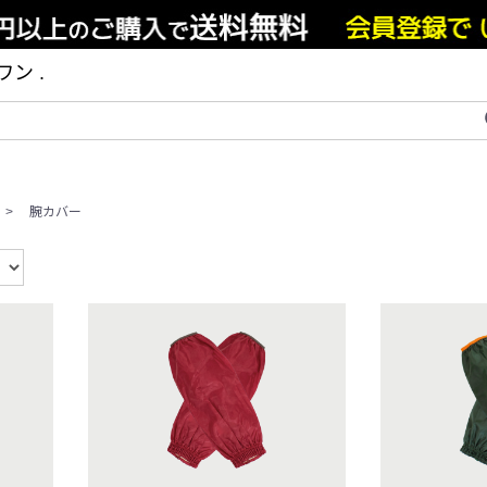
ン .
>
腕カバー