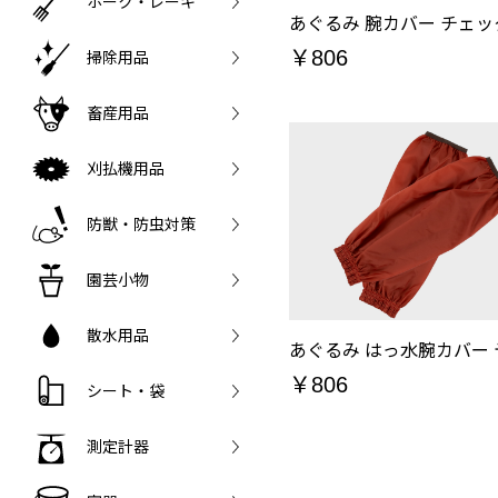
ホーク・レーキ
￥806
掃除用品
畜産用品
刈払機用品
防獣・防虫対策
園芸小物
散水用品
￥806
シート・袋
測定計器