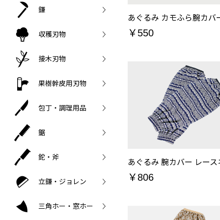
鎌
あぐるみ カモふら腕カバー
￥550
収穫刃物
接木刃物
果樹幹皮用刃物
包丁・調理用品
鋸
鉈・斧
￥806
立鎌・ジョレン
三角ホー・窓ホー