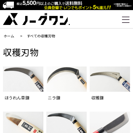
ホーム
>
すべての収穫刃物
収穫刃物
ほうれん草鎌
ニラ鎌
収穫鎌