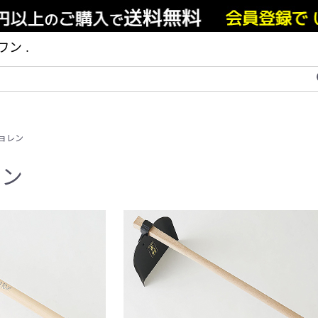
ン .
ョレン
レン