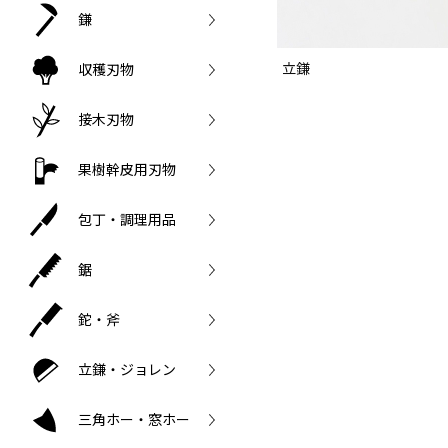
鎌
立鎌
収穫刃物
接木刃物
果樹幹皮用刃物
包丁・調理用品
鋸
鉈・斧
立鎌・ジョレン
三角ホー・窓ホー