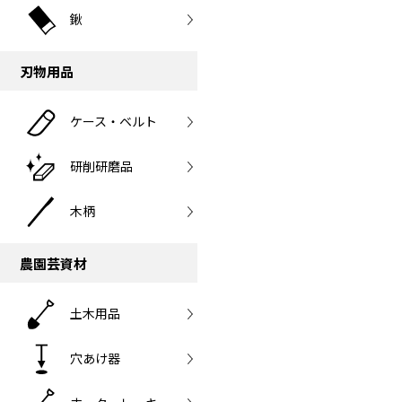
鍬
刃物用品
ケース・ベルト
研削研磨品
木柄
農園芸資材
土木用品
穴あけ器