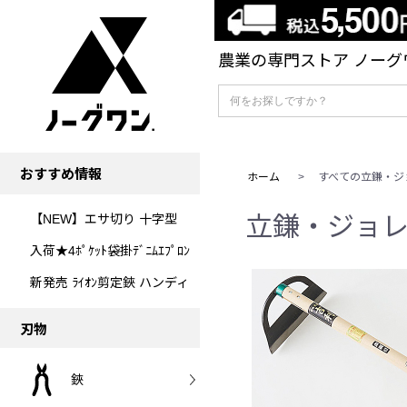
農業の専門ストア ノーグワ
おすすめ情報
ホーム
>
すべての立鎌・ジ
【NEW】エサ切り 十字型
立鎌・ジョ
入荷★4ﾎﾟｹｯﾄ袋掛ﾃﾞﾆﾑｴﾌﾟﾛﾝ
新発売 ﾗｲｵﾝ剪定鋏 ハンディ
刃物
鋏