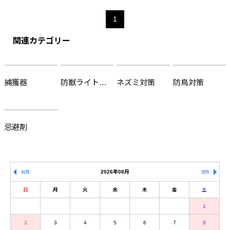
1
関連カテゴリー
捕獲器
防獣ライト・鈴
ネズミ対策
防鳥対策
忌避剤
2026年08月
前月
次月
日
月
火
水
木
金
土
1
2
3
4
5
6
7
8