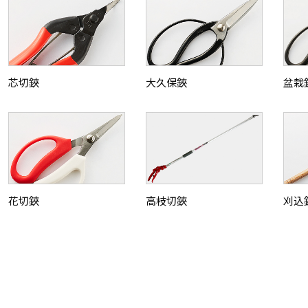
芯切鋏
大久保鋏
盆栽
花切鋏
高枝切鋏
刈込