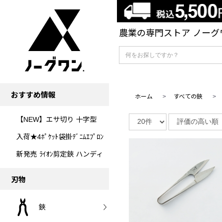
農業の専門ストア ノーグワ
おすすめ情報
ホーム
>
すべての鋏
【NEW】エサ切り 十字型
入荷★4ﾎﾟｹｯﾄ袋掛ﾃﾞﾆﾑｴﾌﾟﾛﾝ
新発売 ﾗｲｵﾝ剪定鋏 ハンディ
刃物
鋏