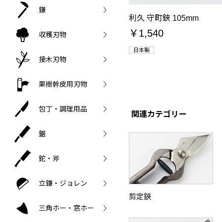
鎌
利久 守町鋏 105mm
￥1,540
収穫刃物
日本製
接木刃物
果樹幹皮用刃物
包丁・調理用品
関連カテゴリー
鋸
鉈・斧
立鎌・ジョレン
剪定鋏
三角ホー・窓ホー