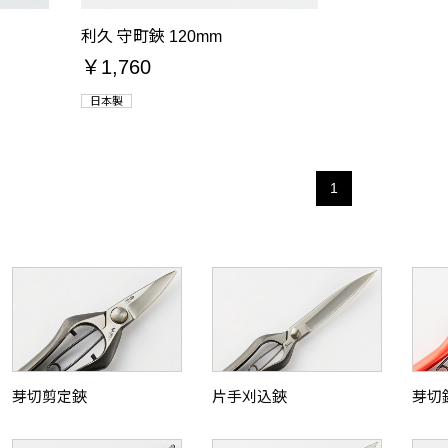
利久 守町鋏 120mm
￥1,760
日本製
1
芽切剪定鋏
片手刈込鋏
芽切