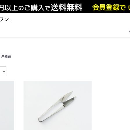
ン .
>
洋裁鋏