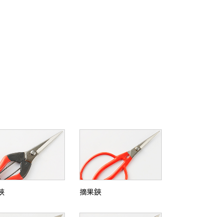
鋏
摘果鋏