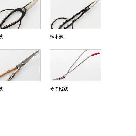
鋏
植木鋏
鋏
その他鋏