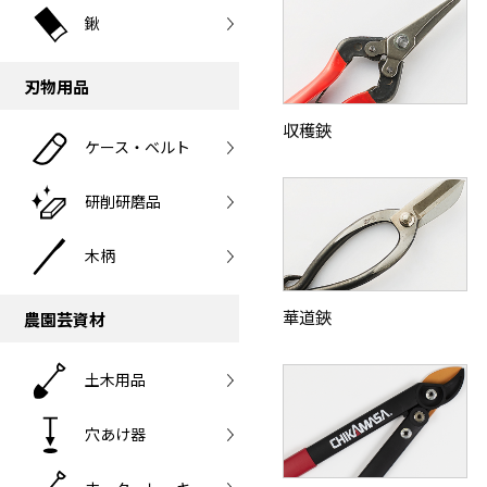
鍬
刃物用品
収穫鋏
ケース・ベルト
研削研磨品
木柄
華道鋏
農園芸資材
土木用品
穴あけ器