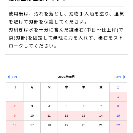
使用後は、汚れを落とし、刃物手入油を塗り、湿気
を避けて刃部を保護してください。
刃研ぎは水を十分に含んだ鎌砥石(中目〜仕上げ)で
鎌(刃部)を固定して無理に力を入れず、砥石をスト
ロークしてください。
2026年08月
前月
次月
日
月
火
水
木
金
土
1
2
3
4
5
6
7
8
9
10
11
12
13
14
15
16
17
18
19
20
21
22