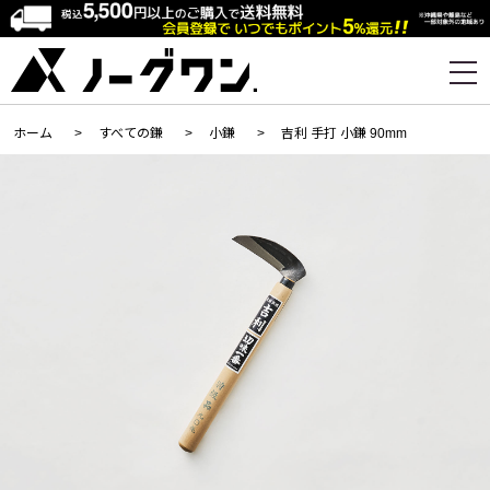
ホーム
>
すべての鎌
>
小鎌
>
吉利 手打 小鎌 90mm